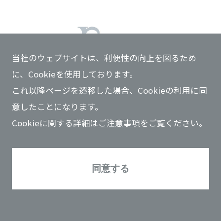
当社のウェブサイトは、利便性の向上を図るため
に、Cookieを使用しております。
これ以降ページを遷移した場合、Cookieの利用に同
意したことになります。
Cookieに関する詳細は
ご注意事項
をご覧ください。
「JGC MIRAI Innovation Fund」は空間情報記録のデジ
タル化を行うスタートアップ、nat株式会社（代表取締
役CEO 劉 栄駿 以下「nat」）への出資を行いましたの
同意する
で、お知らせします。
本出資を通じて、当社グループ会社であるブラウンリバ
ース社が提供するデジタルツインサービス
「INTEGNANCE VR」と、nat社が提供する高精度AI測量