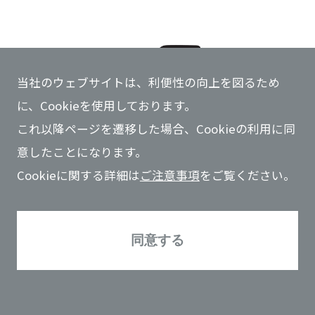
当社のウェブサイトは、利便性の向上を図るため
に、Cookieを使用しております。
これ以降ページを遷移した場合、Cookieの利用に同
意したことになります。
Cookieに関する詳細は
ご注意事項
をご覧ください。
「JGC MIRAI Innovation Fund」は宇宙用作業ロボット
の研究開発・製造を行うGITAI Japan株式会社（代表取
同意する
締役 中ノ尾 翔 以下「GITAI」）への出資を行いました
ので、お知らせします。
本出資を通じて日揮は、培ってきたエンジニアリング技